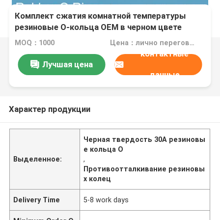
Комплект сжатия комнатной температуры
резиновые O-кольца OEM в черном цвете
Твердость 30A 45A 70A 80A 90A
MOQ：1000
Цена：лично переговорить
контактные
Лучшая цена
данные
Характер продукции
Черная твердость 30A резиновы
е кольца O
Выделенное:
,
Противоотталкивание резиновы
х колец
Delivery Time
5-8 work days