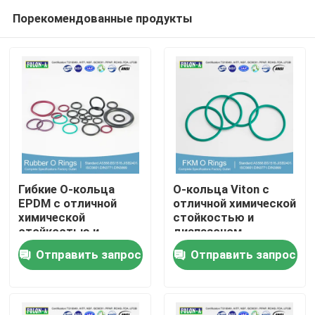
Порекомендованные продукты
Гибкие О-кольца
О-кольца Viton с
EPDM с отличной
отличной химической
химической
стойкостью и
Главная страница
стойкостью и
диапазоном
хорошей
давления в 000 ПСИ
Отправить запрос
Отправить запрос
устойчивостью к УФ
Продукция
Ролики