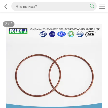
2
/
2