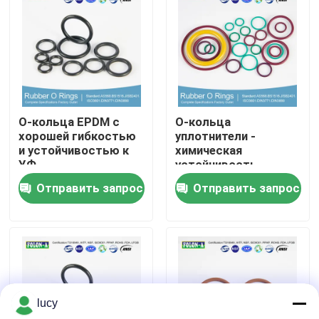
О Компании
Наша фабрика
О-кольца EPDM с
О-кольца
контроль качества
хорошей гибкостью
уплотнители -
и устойчивостью к
химическая
УФ
устойчивость
контактные данные
Отличная
Отправить запрос
Отправить запрос
температура -20 до
+180°C Высокая
Новости
вытяженность
Все случаи
lucy
резиновые колцеобразные уплотнения