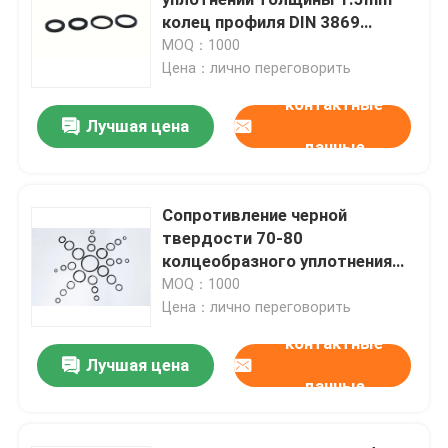
колец профиля DIN 3869
автомобиля NBR анти-
MOQ：1000
Колцеобразные уплотнения NBR
Цена：лично переговорить
контактные
Колцеобразные уплотнения FKM
Лучшая цена
данные
DIN 3869 колец профиля
Сопротивление черной
твердости 70-80
Колцеобразные уплотнения силикона
колцеобразного уплотнения
HNBR материальной
MOQ：1000
колцеобразные уплотнения epdm
высокотемпературное
Цена：лично переговорить
контактные
Лучшая цена
Уплотнения Walform
данные
Изготовленные на заказ резиновые части