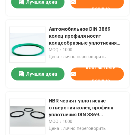
Лучшая цена
данные
Автомобильное DIN 3869
колец профиля носит
колцеобразные уплотнения
профиля квадрата
MOQ：1000
сопротивления NBR
Цена：лично переговорить
контактные
Лучшая цена
данные
NBR чернят уплотнение
отверстия колец профиля
уплотнения DIN 3869
резиновое для подшипников
MOQ：1000
Цена：лично переговорить