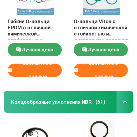
Гибкие О-кольца
О-кольца Viton с
EPDM с отличной
отличной химической
химической
стойкостью и
стойкостью и
диапазоном давления
хорошей
в 000 ПСИ
Лучшая цена
Лучшая цена
устойчивостью к УФ
контактные
контактные
данные
данные
Колцеобразные уплотнения NBR
(61)