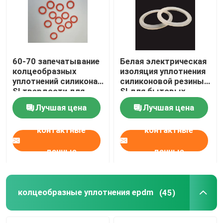
60-70 запечатывание
Белая электрическая
колцеобразных
изоляция уплотнения
уплотнений силикона
силиконовой резины
SI твердости для
SI для бытовых
небольших приборов
приборов
Лучшая цена
Лучшая цена
контактные
контактные
данные
данные
колцеобразные уплотнения epdm
(45)