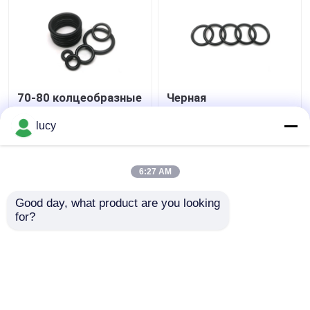
70-80 колцеобразные
Черная
уплотнения
изготовленная на
твердости EPDM
заказ электрическая
lucy
чернят низкое
изоляция химической
сопротивление пара в
устойчивости
Лучшая цена
Лучшая цена
медицинском
набивкой кольца
6:27 AM
оборудовании
EPDM
контактные
контактные
Good day, what product are you looking 
for?
данные
данные
Осмотрите больше