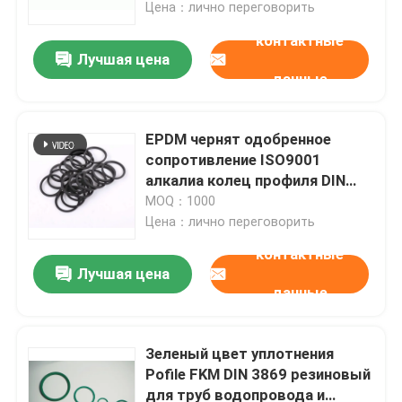
твердость 90
Цена：лично переговорить
контактные
Лучшая цена
данные
EPDM чернят одобренное
сопротивление ISO9001
алкалиа колец профиля DIN
3869 кисловочное
MOQ：1000
Цена：лично переговорить
контактные
Лучшая цена
Главная страница
данные
Продукция
Зеленый цвет уплотнения
Pofile FKM DIN 3869 резиновый
для труб водопровода и
Ролики