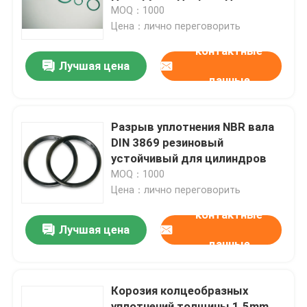
клапанов
MOQ：1000
Цена：лично переговорить
О Компании
контактные
Лучшая цена
данные
Наша фабрика
контроль качества
Разрыв уплотнения NBR вала
DIN 3869 резиновый
устойчивый для цилиндров
контактные данные
MOQ：1000
Цена：лично переговорить
Новости
контактные
Лучшая цена
данные
Все случаи
Корозия колцеобразных
резиновые колцеобразные уплотнения
уплотнений толщины 1.5mm