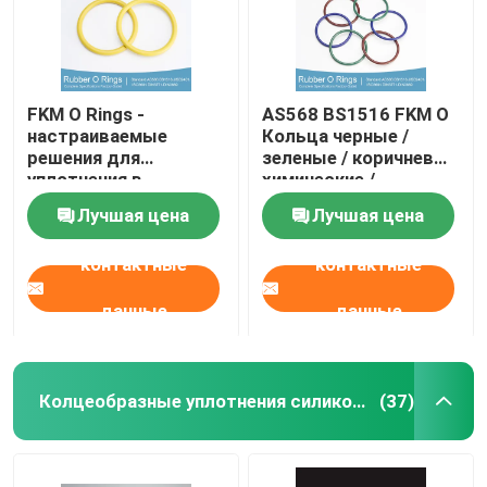
FKM O Rings -
AS568 BS1516 FKM O
настраиваемые
Кольца черные /
решения для
зеленые / коричневые
уплотнения в
химические /
требовательных
нефтяные
Лучшая цена
Лучшая цена
условиях
устойчивые к
ультрафиолету
контактные
контактные
данные
данные
Колцеобразные уплотнения силикона
(37)