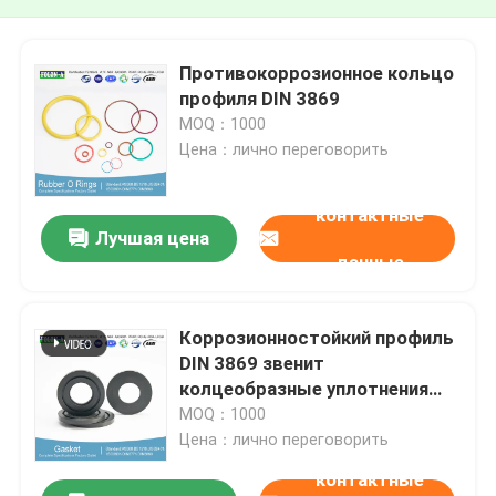
Противокоррозионное кольцо
профиля DIN 3869
MOQ：1000
Цена：лично переговорить
контактные
Лучшая цена
данные
Коррозионностойкий профиль
DIN 3869 звенит
колцеобразные уплотнения
NBR для химических
MOQ：1000
трубопроводов
Цена：лично переговорить
контактные