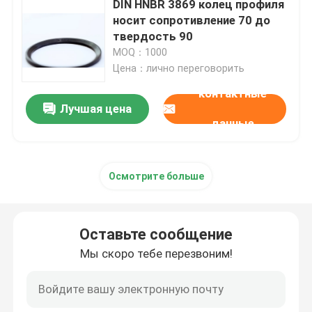
DIN HNBR 3869 колец профиля
носит сопротивление 70 до
PTFE покрыло колцеобразное уплотнение
твердость 90
MOQ：1000
Цена：лично переговорить
Колцеобразное уплотнение покрытое тефлоном
контактные
Лучшая цена
РЕЗЕРВНОЕ КОЛЬЦО
данные
Скрепленные уплотнения
Осмотрите больше
Уплотнения масла
Оставьте сообщение
Мы скоро тебе перезвоним!
набор колцеобразного уплотнения