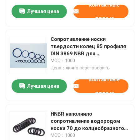
контактные
Лучшая цена
данные
Сопротивление носки
твердости колец 85 профиля
DIN 3869 NBR для
автомобильной
MOQ：1000
промышленности
Цена：лично переговорить
контактные
Лучшая цена
данные
HNBR наполнило
сопротивление водородом
носки 70 до колцеобразного
уплотнения нитрила
MOQ：1000