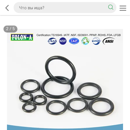
2
/
5