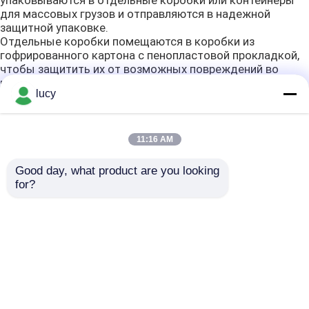
упаковываются в отдельные коробки или контейнеры
для массовых грузов и отправляются в надежной
защитной упаковке.
Отдельные коробки помещаются в коробки из
гофрированного картона с пенопластовой прокладкой,
чтобы защитить их от возможных повреждений во
время транспортировки.
lucy
Контейнеры для массовых грузов помещаются в
большие деревянные ящики, облицованные толстым
слоем пенопласта, чтобы защитить их от возможных
повреждений во время транспортировки.
11:16 AM
Бирки:
Good day, what product are you looking 
for?
Черное резиновое уплотнение
Колцеобразные уплотнения нитрила смазывают
устойчивое
Колцеобразные уплотнения силикона
`
Главная страница
Карта сайта
контактные данные
Desktop Site