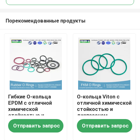
Порекомендованные продукты
Гибкие О-кольца
О-кольца Viton с
Главная страница
EPDM с отличной
отличной химической
химической
стойкостью и
стойкостью и
диапазоном
Продукция
хорошей
давления в 000 ПСИ
Отправить запрос
Отправить запрос
устойчивостью к УФ
Ролики