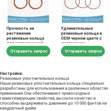
Колцеобразные уплотнения NBR
Прочность на
Удлинительные
Колцеобразные уплотнения FKM
растяжение
резиновые кольца в
резиновые кольца
OEM черном цвете с
для коррозионной
диапазоном
DIN 3869 колец профиля
среды
давления до 10 000
Отправить запрос
Отправить запрос
PSI
Колцеобразные уплотнения силикона
Настройка:
колцеобразные уплотнения epdm
Резиновые уплотнительные кольца
Наши резиновые уплотнительные кольца специально
разработаны для использования в различных областях
Уплотнения Walform
применения.Они обеспечивают превосходные
герметизирующие свойства, высокое качество и
способны выдерживать давление до 10 000 фунтов на
Изготовленные на заказ резиновые части
квадратный дюйм.