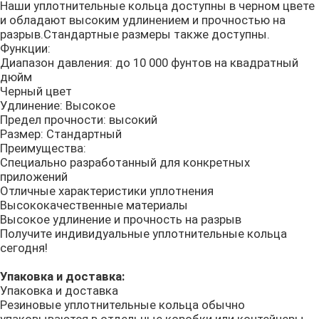
Наши уплотнительные кольца доступны в черном цвете
и обладают высоким удлинением и прочностью на
PTFE покрыло колцеобразное уплотнение
разрыв.Стандартные размеры также доступны.
Функции:
Диапазон давления: до 10 000 фунтов на квадратный
дюйм
Колцеобразное уплотнение покрытое тефлоном
Черный цвет
Удлинение: Высокое
Предел прочности: высокий
РЕЗЕРВНОЕ КОЛЬЦО
Размер: Стандартный
Преимущества:
Специально разработанный для конкретных
Скрепленные уплотнения
приложений
Отличные характеристики уплотнения
Высококачественные материалы
Уплотнения масла
Высокое удлинение и прочность на разрыв
Получите индивидуальные уплотнительные кольца
сегодня!
набор колцеобразного уплотнения
Упаковка и доставка:
Упаковка и доставка
Резиновые уплотнительные кольца обычно