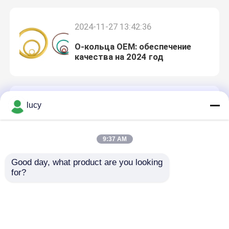
2024-11-27 13:42:36
О-кольца OEM: обеспечение
качества на 2024 год
2024-11-27 13:41:24
lucy
Производство резиновых
уплотнителей: точная
9:37 AM
инженерия для решений 2024
года
Главная страница
Good day, what product are you looking 
for?
2024-07-31 15:50:32
Продукция
Цзянсу CO. Kunyuan резиновое &
пластиковое технологии, Ltd.
профессиональный
Ролики