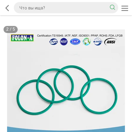
2
/
5