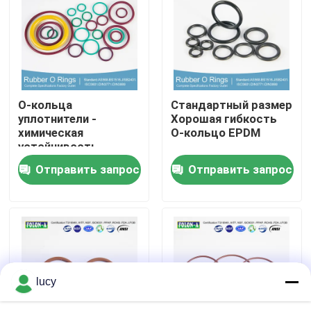
О Компании
Наша фабрика
О-кольца
Стандартный размер
уплотнители -
Хорошая гибкость
контроль качества
химическая
О-кольцо EPDM
устойчивость
Отличная
Отправить запрос
Отправить запрос
контактные данные
температура -20 до
+180°C Высокая
вытяженность
Новости
Все случаи
lucy
резиновые колцеобразные уплотнения