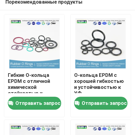
Порекомендованные продукты
Гибкие О-кольца
О-кольца EPDM с
EPDM с отличной
хорошей гибкостью
химической
и устойчивостью к
стойкостью и
УФ
Главная страница
хорошей
Отправить запрос
Отправить запрос
устойчивостью к УФ
Продукция
Ролики