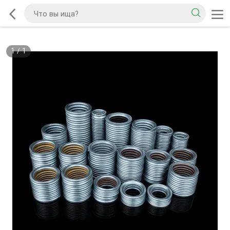
1
/
1