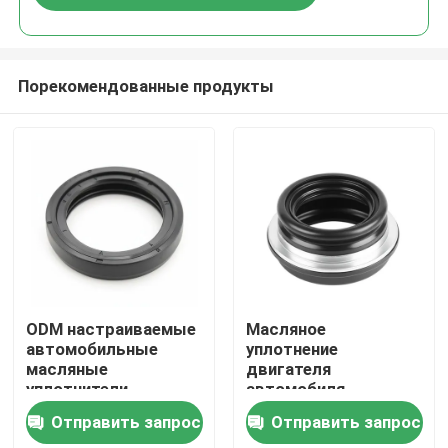
Порекомендованные продукты
Главная страница
ODM настраиваемые
Масляное
автомобильные
уплотнение
масляные
двигателя
Продукция
уплотнители,
автомобиля
разработанные с
двойного действия
Отправить запрос
Отправить запрос
высокой точностью
для газовой среды.
Ролики