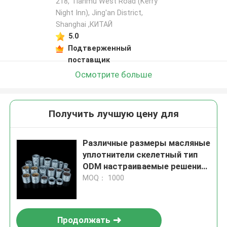
218, Tianmu West Road (Kerry
Night Inn), Jing'an District,
Shanghai ,КИТАЙ
5.0
Подтверженный
поставщик
Осмотрите больше
Получить лучшую цену для
Различные размеры масляные
уплотнители скелетный тип
ODM настраиваемые решения
для уплотнения тяжелых
MOQ： 1000
машин и оборудования
Продолжать