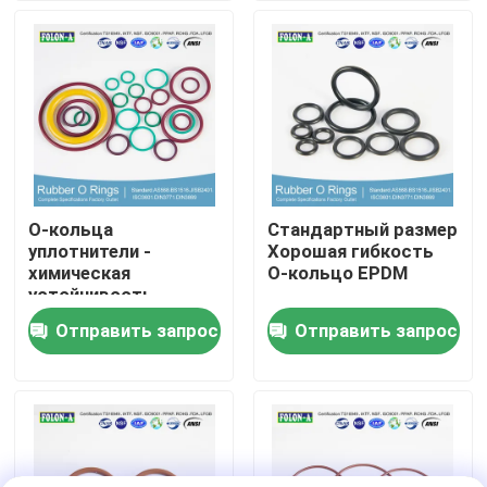
О Компании
Наша фабрика
контроль качества
О-кольца
Стандартный размер
уплотнители -
Хорошая гибкость
контактные данные
химическая
О-кольцо EPDM
устойчивость
Отличная
Отправить запрос
Отправить запрос
Новости
температура -20 до
+180°C Высокая
вытяженность
Все случаи
резиновые колцеобразные уплотнения