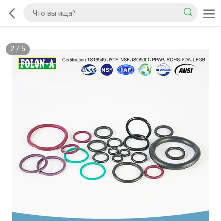
2
/
5