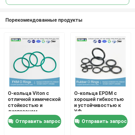
Порекомендованные продукты
О-кольца Viton с
О-кольца EPDM с
Главная страница
отличной химической
хорошей гибкостью
стойкостью и
и устойчивостью к
диапазоном
УФ
Продукция
давления в 000 ПСИ
Отправить запрос
Отправить запрос
Ролики