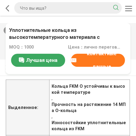
Уплотнительные кольца из
2
/
0
высокотемпературного материала с
прочностью на разрыв 14 МПа, разработанные
MOQ：1000
Цена：лично переговорить
для обеспечения хорошей износостойкости и
контактные
долговременной герметичности
Лучшая цена
данные
Характер продукции
Кольца FKM O устойчивы к высо
кой температуре
,
Прочность на растяжение 14 МП
Выделенное:
а О-кольца
,
Износостойкие уплотнительные
кольца из FKM