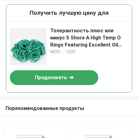
Получить лучшую цену для
Толерантность плюс или
минус 5 Shore A High Temp O
Rings Featuring Excellent Oil
Resistance для применения в
MOQ： 1000
нефтегазовой
промышленности
Продолжать
Порекомендованные продукты