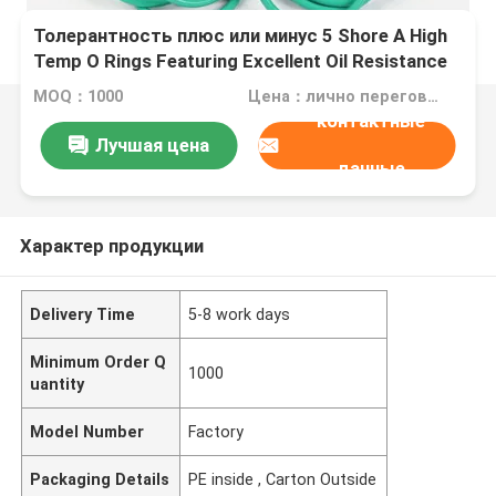
Толерантность плюс или минус 5 Shore A High
Temp O Rings Featuring Excellent Oil Resistance
для применения в нефтегазовой
MOQ：1000
Цена：лично переговорить
промышленности
контактные
Лучшая цена
данные
Характер продукции
Delivery Time
5-8 work days
Minimum Order Q
1000
uantity
Model Number
Factory
Packaging Details
PE inside , Carton Outside