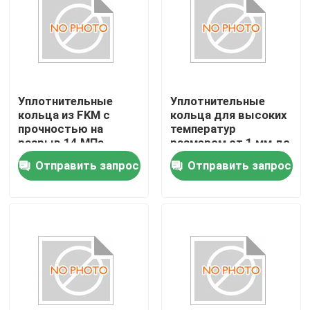
Уплотнительные
Уплотнительные
кольца из FKM с
кольца для высоких
прочностью на
температур
разрыв 14 МПа,
размером от 1 мм до
отличной
1000 мм,
Отправить запрос
Отправить запрос
озоностойкостью и
подходящие для
соответствием
экстремальных
стандарту BS1516,
температур от -40°C
разработанные для
до 280°C,
Главная страница
решений по
обеспечивающие
герметизации
решения для
герметизации
Продукция
Ролики