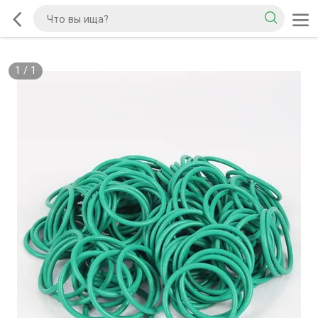
1
/
1