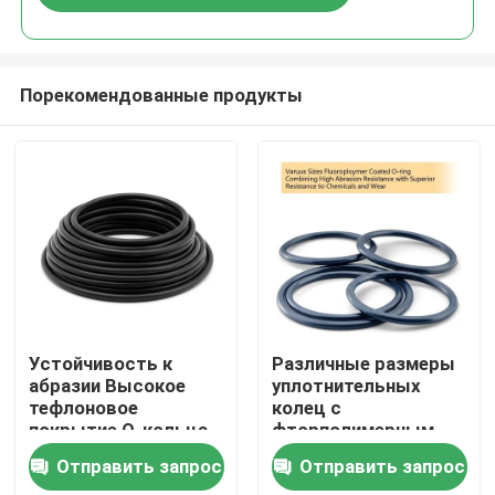
Порекомендованные продукты
Главная страница
Устойчивость к
Различные размеры
абразии Высокое
уплотнительных
тефлоновое
колец с
Продукция
покрытие О-кольца
фторполимерным
Идеальное
покрытием,
Отправить запрос
Отправить запрос
уплотнение и
сочетающие
Ролики