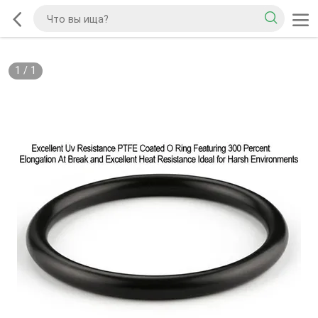
1
/
1