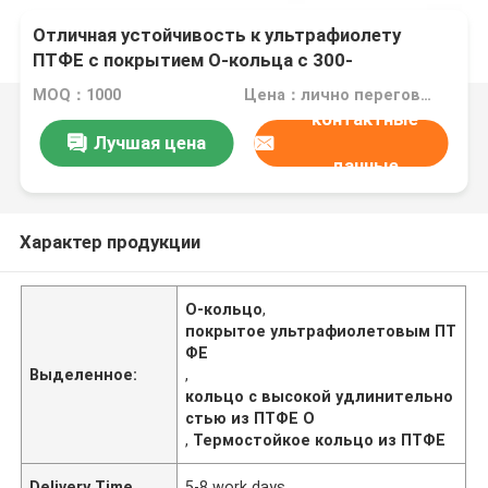
Отличная устойчивость к ультрафиолету
ПТФЕ с покрытием O-кольца с 300-
процентной элонгацией при разрыве и
MOQ：1000
Цена：лично переговорить
отличной теплостойкостью Идеально
контактные
подходит для суровой среды
Лучшая цена
данные
Характер продукции
О-кольцо
,
покрытое ультрафиолетовым ПТ
ФЕ
Выделенное:
,
кольцо с высокой удлинительно
стью из ПТФЕ O
,
Термостойкое кольцо из ПТФЕ
Delivery Time
5-8 work days