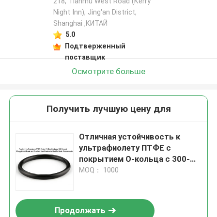
218, Tianmu West Road (Kerry
Night Inn), Jing'an District,
Shanghai ,КИТАЙ
5.0
Подтверженный
поставщик
Осмотрите больше
Получить лучшую цену для
Отличная устойчивость к
ультрафиолету ПТФЕ с
покрытием O-кольца с 300-
процентной элонгацией при
MOQ： 1000
разрыве и отличной
теплостойкостью Идеально
подходит для суровой среды
Продолжать