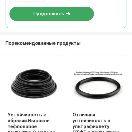
превосходной устойчивостью
к химическим веществам и
Продолжать
износу
Порекомендованные продукты
Главная страница
Продукция
Устойчивость к
Отличная
абразии Высокое
устойчивость к
тефлоновое
ультрафиолету
Ролики