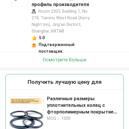
профиль производителя
Room 2303, Building 1, No.
218, Tianmu West Road (Kerry
Night Inn), Jing'an District,
Shanghai ,КИТАЙ
5.0
Подтверженный
поставщик
Осмотрите больше
Получить лучшую цену для
Различные размеры
уплотнительных колец с
фторполимерным покрытием,
сочетающие высокую
MOQ： 1000
стойкость к истиранию с