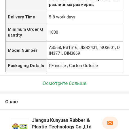
различных размеров
Delivery Time
5-8 work days
Minimum Order Q
1000
uantity
AS568, BS1516, JISB2401, ISO3601, D
Model Number
IN3771, DIN3869
Packaging Details
PE inside , Carton Outside
Осмотрите больше
О нас
Jiangsu Kunyuan Rubber &
Plastic Technology Co.,Ltd