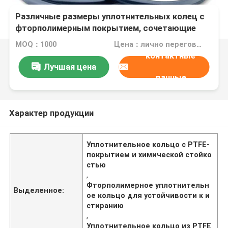
Различные размеры уплотнительных колец с
фторполимерным покрытием, сочетающие
высокую стойкость к истиранию с
MOQ：1000
Цена：лично переговорить
превосходной устойчивостью к химическим
контактные
веществам и износу
Лучшая цена
данные
Характер продукции
Уплотнительное кольцо с PTFE-
покрытием и химической стойко
стью
,
Фторполимерное уплотнительн
Выделенное:
ое кольцо для устойчивости к и
стиранию
,
Уплотнительное кольцо из PTFE