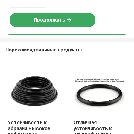
обеспечивающее
превосходную устойчивость к
ультрафиолетовому
Продолжать
излучению, рассчитанное на
длительный срок службы
Порекомендованные продукты
Главная страница
Продукция
Устойчивость к
Отличная
абразии Высокое
устойчивость к
Ролики