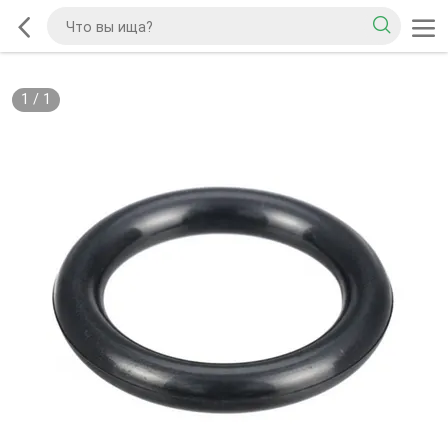
1
/
1