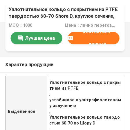
Уплотнительное кольцо с покрытием из PTFE
твердостью 60-70 Shore D, круглое сечение,
обеспечивающее превосходную устойчивость
MOQ：1000
Цена：лично переговорить
к ультрафиолетовому излучению,
контактные
рассчитанное на длительный срок службы
Лучшая цена
данные
Характер продукции
Уплотнительное кольцо с покры
тием из PTFE
,
устойчивое к ультрафиолетовом
у излучению
Выделенное:
,
Уплотнительное кольцо твердо
стью 60-70 по Шору D
,