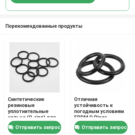
Порекомендованные продукты
Главная страница
Синтетические
Отличная
резиновые
устойчивость к
уплотнительные
погодным условиям
Продукция
кольца (O-ring) для
EPDM O Rings
температур от 50 до
Температурный
Отправить запрос
Отправить запрос
250 градусов
диапазон от минус
Ролики