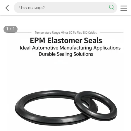
1
/
1