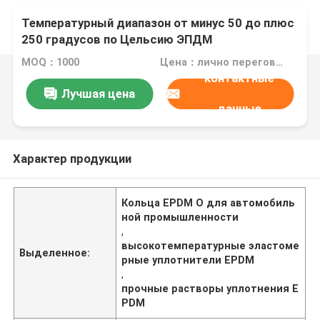
Температурный диапазон от минус 50 до плюс
250 градусов по Цельсию ЭПДМ
эластомерные уплотнители Идеальное
MOQ：1000
Цена：лично переговорить
применение в автомобильной
контактные
промышленности
Лучшая цена
данные
Характер продукции
Кольца EPDM O для автомобиль
ной промышленности
,
высокотемпературные эластоме
Выделенное:
рные уплотнители EPDM
,
прочные растворы уплотнения E
PDM