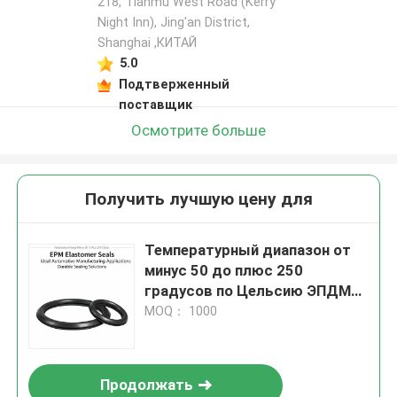
218, Tianmu West Road (Kerry
Night Inn), Jing'an District,
Shanghai ,КИТАЙ
5.0
Подтверженный
поставщик
Осмотрите больше
Получить лучшую цену для
Температурный диапазон от
минус 50 до плюс 250
градусов по Цельсию ЭПДМ
эластомерные уплотнители
MOQ： 1000
Идеальное применение в
автомобильной
промышленности
Продолжать