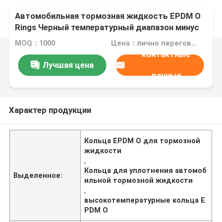
Автомобильная тормозная жидкость EPDM O
Rings Черный температурный диапазон минус
50 до 250 градусов Удаление элементов для
MOQ：1000
Цена：лично переговорить
механических систем
контактные
Лучшая цена
данные
Характер продукции
Кольца EPDM O для тормозной
жидкости
,
Кольца для уплотнения автомоб
Выделенное:
ильной тормозной жидкости
,
высокотемпературные кольца E
PDM O