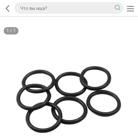
1
/
1