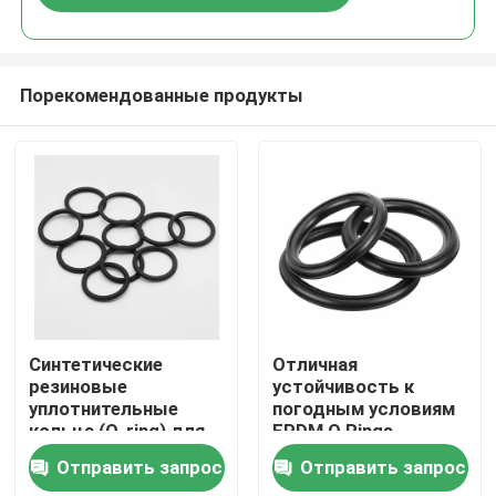
Порекомендованные продукты
Главная страница
Синтетические
Отличная
резиновые
устойчивость к
уплотнительные
погодным условиям
Продукция
кольца (O-ring) для
EPDM O Rings
температур от 50 до
Температурный
Отправить запрос
Отправить запрос
250 градусов
диапазон от минус
Ролики