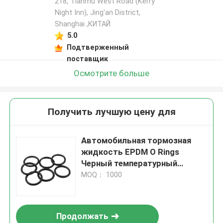
218, Tianmu West Road (Kerry
Night Inn), Jing'an District,
Shanghai ,КИТАЙ
5.0
Подтверженный
поставщик
Осмотрите больше
Получить лучшую цену для
Автомобильная тормозная
жидкость EPDM O Rings
Черный температурный
диапазон минус 50 до 250
MOQ： 1000
градусов Удаление элементов
для механических систем
Продолжать