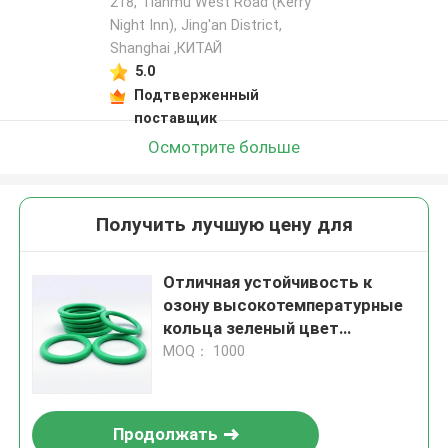
218, Tianmu West Road (Kerry
Night Inn), Jing'an District,
Shanghai ,КИТАЙ
5.0
Подтверженный
поставщик
Осмотрите больше
Получить лучшую цену для
Отличная устойчивость к
озону высокотемпературные
кольца зеленый цвет
Подходит для экстремальных
MOQ： 1000
температурных условий и
уплотнения в механических
системах
Продолжать