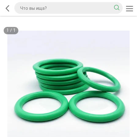
1
/
1