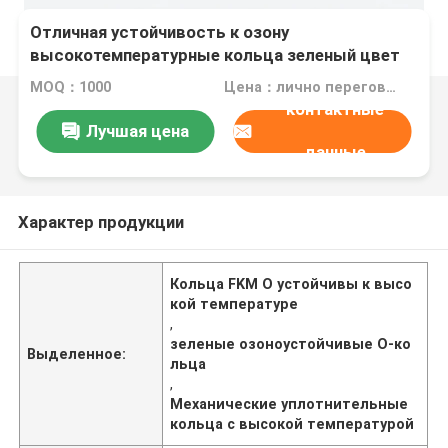
Отличная устойчивость к озону
высокотемпературные кольца зеленый цвет
Подходит для экстремальных температурных
MOQ：1000
Цена：лично переговорить
условий и уплотнения в механических системах
контактные
Лучшая цена
данные
Характер продукции
Кольца FKM O устойчивы к высо
кой температуре
,
зеленые озоноустойчивые O-ко
Выделенное:
льца
,
Механические уплотнительные
кольца с высокой температурой