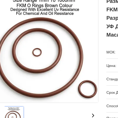
Раз
FKM
Раз
УФ 
Мас
МОК:
Цена:
Станда
Срок Д
Спосо