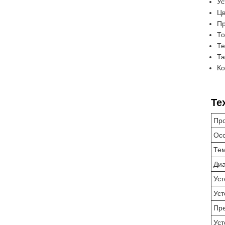
Ус
Цв
Пр
То
Те
Та
Ко
Те
Про
Ос
Те
Диа
Уст
Уст
Пр
Уст