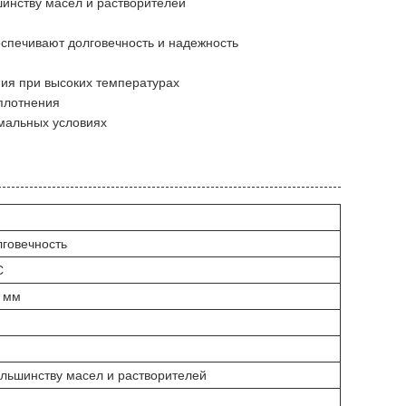
шинству масел и растворителей
еспечивают долговечность и надежность
ния при высоких температурах
плотнения
емальных условиях
говечность
C
0 мм
ольшинству масел и растворителей