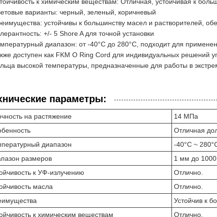
тойчивость к химическим веществам: Отличная, устойчивая к боль
етовые варианты: черный, зеленый, коричневый
еимущества: устойчивы к большинству масел и растворителей, об
лерантность: +/- 5 Shore A для точной установки
мпературный диапазон: от -40°C до 280°C, подходит для примене
кже доступен как FKM O Ring Cord для индивидуальных решений у
льца высокой температуры, предназначенные для работы в экстр
хнические параметры:
чность на растяжение
14 МПа
обенность
Отличная дол
мпературный диапазон
-40°C ~ 280°
пазон размеров
1 мм до 100
ойчивость к УФ-излучению
Отлично.
ойчивость масла
Отлично.
еимущества
Устойчив к б
ойчивость к химическим веществам
Отлично.