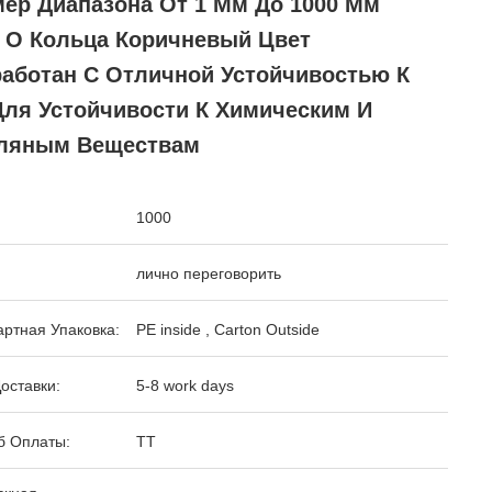
мер Диапазона От 1 Мм До 1000 Мм
 O Кольца Коричневый Цвет
работан С Отличной Устойчивостью К
Для Устойчивости К Химическим И
ляным Веществам
1000
лично переговорить
ртная Упаковка:
PE inside , Carton Outside
оставки:
5-8 work days
б Оплаты:
TT