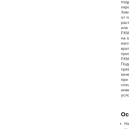
под
хар
Хим
от 
рас
или
FKM
на 
изг
кра
при
FKM
Под
пре
кач
при
спе
инв
усл
Ос
На