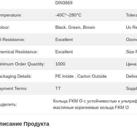
DIN3869
emperature:
-40C°~280°C
Toler
olour:
Black, Green, Brown
Uv Re
l Resistance:
Excellent
Ozone
hemical Resistance:
Excellent
Size 
inimum Order Quantity:
1000
Цена
ckaging Details:
PE Inside , Carton Outside
Deliv
ayment Terms:
TT
Supply
Кольца FKM O с устойчивостью к ультра
ыделить:
масляные коричневые кольца FKM O
писание Продукта