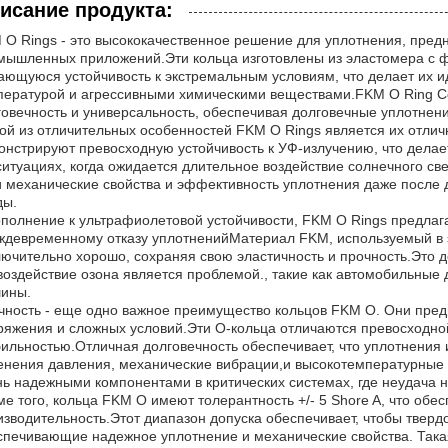
исание продукта:
 O Rings - это высококачественное решение для уплотнения, пред
мышленных приложений.Эти кольца изготовлены из эластомера с ф
ающуюся устойчивость к экстремальным условиям, что делает их 
пературой и агрессивными химическими веществами.FKM O Ring Co
говечность и универсальность, обеспечивая долговечные уплотнени
ой из отличительных особенностей FKM O Rings является их отлич
онстрируют превосходную устойчивость к УФ-излучению, что дела
ситуациях, когда ожидается длительное воздействие солнечного све
и механические свойства и эффективность уплотнения даже после
ды.
ополнение к ультрафиолетовой устойчивости, FKM O Rings предлага
ждевременному отказу уплотненийМатериал FKM, используемый в э
лючительно хорошо, сохраняя свою эластичность и прочность.Это
 воздействие озона является проблемой., такие как автомобильны
ины.
чность - еще одно важное преимущество кольцов FKM O. Они пред
ряжения и сложных условий.Эти O-кольца отличаются превосходно
бильностью.Отличная долговечность обеспечивает, что уплотнения 
енения давления, механические вибрации,и высокотемпературные ц
нь надежными компонентами в критических системах, где неудача н
ме того, кольца FKM O имеют толерантность +/- 5 Shore A, что об
изводительность.Этот диапазон допуска обеспечивает, чтобы твердо
спечивающие надежное уплотнение и механические свойства. Така