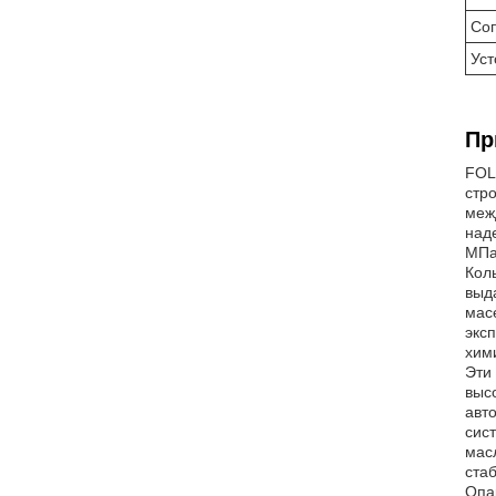
Соп
Уст
Пр
FOL
стр
меж
над
МПа
Кол
выд
мас
экс
хим
Эти
выс
авт
сис
мас
ста
Опа