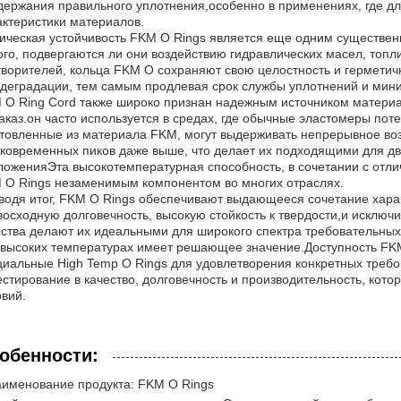
держания правильного уплотнения,особенно в применениях, где д
актеристики материалов.
ическая устойчивость FKM O Rings является еще одним существе
того, подвергаются ли они воздействию гидравлических масел, топ
творителей, кольца FKM O сохраняют свою целостность и герметич
 деградации, тем самым продлевая срок службы уплотнений и мини
 O Ring Cord также широко признан надежным источником материа
заказ.он часто используется в средах, где обычные эластомеры по
отовленные из материала FKM, могут выдерживать непрерывное воз
тковременных пиков даже выше, что делает их подходящими для дв
ложенияЭта высокотемпературная способность, в сочетании с отлич
 O Rings незаменимым компонентом во многих отраслях.
водя итог, FKM O Rings обеспечивают выдающееся сочетание характ
восходную долговечность, высокую стойкость к твердости,и исключ
ества делают их идеальными для широкого спектра требовательны
 высоких температурах имеет решающее значение.Доступность FKM
циальные High Temp O Rings для удовлетворения конкретных треб
естирование в качество, долговечность и производительность, ко
овий.
обенности:
именование продукта: FKM O Rings