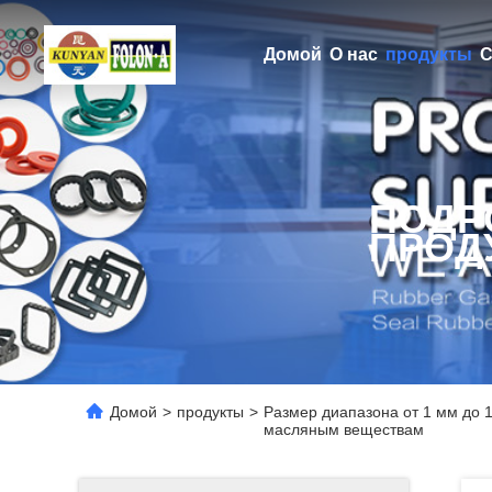
Домой
О нас
продукты
С
ПОДР
ПРОД
Домой
>
продукты
>
Размер диапазона от 1 мм до 
масляным веществам