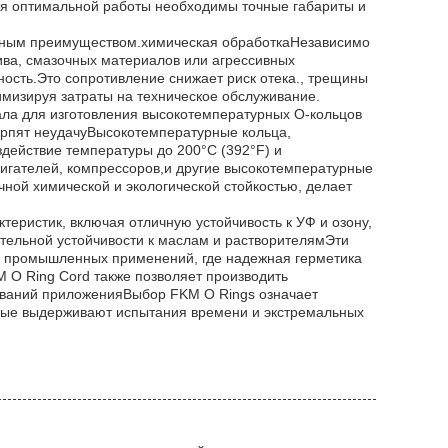
ля оптимальной работы необходимы точные габариты и
нным преимуществом.химическая обработкаНезависимо
лива, смазочных материалов или агрессивных
ность.Это сопротивление снижает риск отека., трещины
мизируя затраты на техническое обслуживание.
ла для изготовления высокотемпературных O-кольцов
терпят неудачуВысокотемпературные кольца,
действие температуры до 200°C (392°F) и
игателей, компрессоров,и другие высокотемпературные
ной химической и экологической стойкостью, делает
еристик, включая отличную устойчивость к УФ и озону,
ительной устойчивости к маслам и растворителямЭти
х промышленных применений, где надежная герметика
 O Ring Cord также позволяет производить
ований приложенияВыбор FKM O Rings означает
торые выдерживают испытания времени и экстремальных