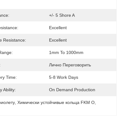
ance:
+/- 5 Shore A
sistance:
Excellent
 Resistance:
Excellent
Range:
1mm To 1000mm
:
Лично Переговорить
ery Time:
5-8 Work Days
 Ability:
On Demand Production
фиолету
, 
Химически устойчивые кольца FKM O
, 