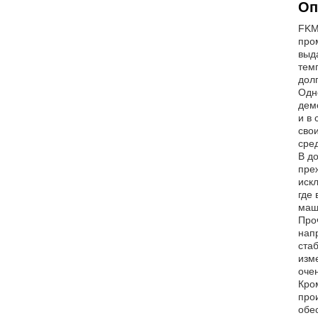
Оп
FKM
про
выд
тем
дол
Одн
дем
и в 
сво
сре
В д
пре
иск
где
маш
Про
нап
ста
изм
оче
Кро
про
обе