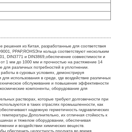
е решения из Китая, разработанные для соответствия
O9001, PPAP,ROHSЭти кольца соответствуют нескольким
01, DIN3771 и DIN3869,обеспечение совместимости и
от 1 мм до 1000 мм и прочностью на растяжение 14
 для различных потребностей в уплотнении.
 работы в суровых условиях, демонстрируя
 для использования в среде, где воздействие различных
техническое обслуживание и повышение эффективности
рокосмические компоненты, оборудование для
ельных растворах, которые требуют долговечности при
используются в таких отраслях промышленности, как
обеспечивают надежную герметичность гидравлических
температуры.Дополнительно, их отличная стойкость к
шинах и тяжелом оборудовании, обеспечивая
жении и воздействии химических веществ.
обы обеспечить целостность продукта во время