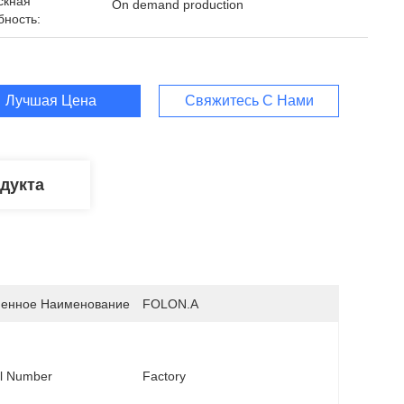
скная
On demand production
бность:
Лучшая Цена
Свяжитесь С Нами
дукта
енное Наименование
FOLON.A
l Number
Factory 