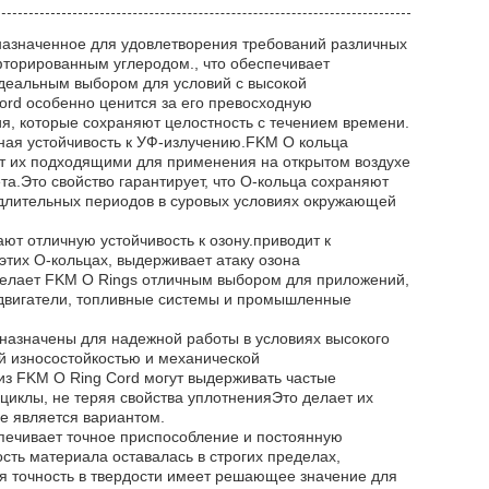
назначенное для удовлетворения требований различных
торированным углеродом., что обеспечивает
идеальным выбором для условий с высокой
rd особенно ценится за его превосходную
я, которые сохраняют целостность с течением времени.
ная устойчивость к УФ-излучению.FKM O кольца
ет их подходящими для применения на открытом воздухе
та.Это свойство гарантирует, что O-кольца сохраняют
 длительных периодов в суровых условиях окружающей
ют отличную устойчивость к озону.приводит к
тих O-кольцах, выдерживает атаку озона
 делает FKM O Rings отличным выбором для приложений,
е двигатели, топливные системы и промышленные
назначены для надежной работы в условиях высокого
й износостойкостью и механической
из FKM O Ring Cord могут выдерживать частые
иклы, не теряя свойства уплотненияЭто делает их
е является вариантом.
еспечивает точное приспособление и постоянную
сть материала оставалась в строгих пределах,
я точность в твердости имеет решающее значение для