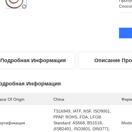
Пропу
Спосо
Подробная Информация
Описание Про
одробная Информация
ace Of Origin
China 
Фирм
TS16949, IATF, NSF, ISO9001, 
PPAP, ROHS, FDA, LFGB  
ертификация
Standard: AS568, BS1516, 
Mode
JISB2401, ISO3601, DIN3771, 