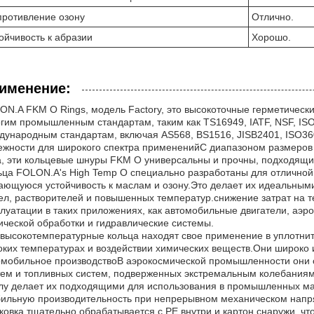
ротивление озону
Отлично.
ойчивость к абразии
Хорошо.
именение:
ON.A FKM O Rings, модель Factory, это высокоточные герметически
огим промышленным стандартам, таким как TS16949, IATF, NSF, IS
дународным стандартам, включая AS568, BS1516, JISB2401, ISO36
ежности для широкого спектра примененийС диапазоном размеров 
, эти кольцевые шнуры FKM O универсальны и прочны, подходящие
ьца FOLON.A's High Temp O специально разработаны для отличной
ающуюся устойчивость к маслам и озону.Это делает их идеальными
ел, растворителей и повышенных температур.снижение затрат на 
плуатации в таких приложениях, как автомобильные двигатели, аэ
ической обработки и гидравлические системы.
 высокотемпературные кольца находят свое применение в уплотнит
оких температурах и воздействии химических веществ.Они широко 
омобильное производствоВ аэрокосмической промышленности они 
тем и топливных систем, подверженных экстремальным колебаниям 
лу делает их подходящими для использования в промышленных ма
бильную производительность при непрерывном механическом напря
ковка тщательно обрабатывается с PE внутри и картон снаружи, чт