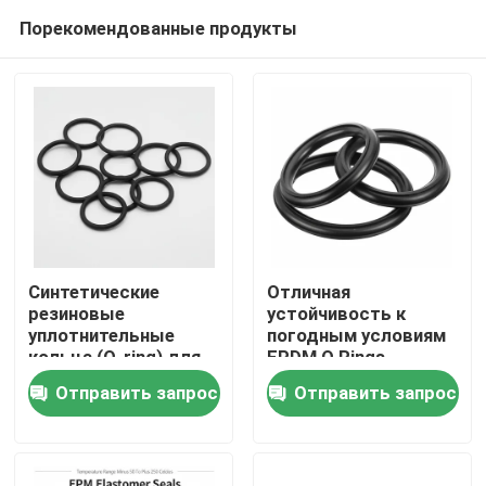
Порекомендованные продукты
Синтетические
Отличная
резиновые
устойчивость к
уплотнительные
погодным условиям
кольца (O-ring) для
EPDM O Rings
температур от 50 до
Температурный
Отправить запрос
Отправить запрос
250 градусов
диапазон от минус
Цельсия, с
50 до 250 градусов
остаточной
по Цельсию с
деформацией при
превосходной