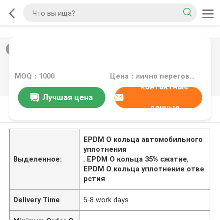
2
/
0
MOQ：1000
Цена：лично переговорить
контактные
Лучшая цена
данные
Характер продукции
EPDM O кольца автомобильного
уплотнения
Выделенное:
,
EPDM O кольца 35% сжатие
,
EPDM O кольца уплотнение отве
рстия
Delivery Time
5-8 work days