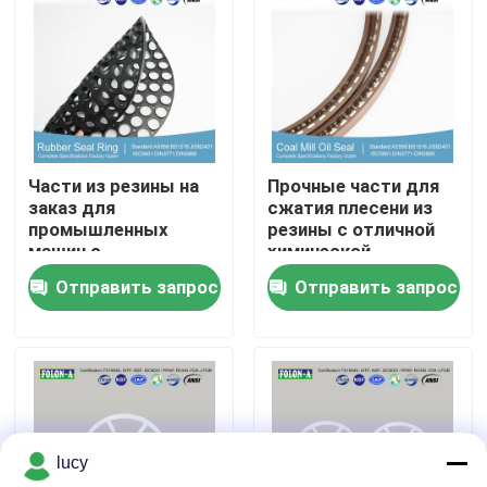
О Компании
Наша фабрика
Части из резины на
Прочные части для
контроль качества
заказ для
сжатия плесени из
промышленных
резины с отличной
машин с
химической
контактные данные
сертификацией ROHS
устойчивостью
Отправить запрос
Отправить запрос
REACH FDA LFGB
Новости
Все случаи
lucy
резиновые колцеобразные уплотнения