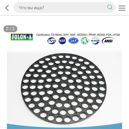
2
/
2