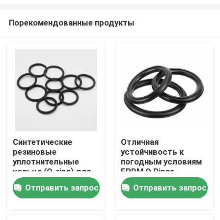
Порекомендованные продукты
Синтетические
Отличная
резиновые
устойчивость к
Главная страница
уплотнительные
погодным условиям
кольца (O-ring) для
EPDM O Rings
температур от 50 до
Температурный
Продукция
Отправить запрос
Отправить запрос
250 градусов
диапазон от минус
Цельсия, с
50 до 250 градусов
остаточной
по Цельсию с
Ролики