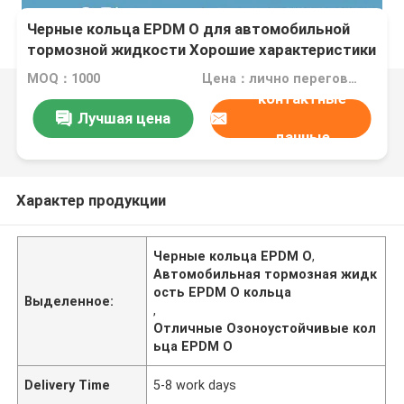
Черные кольца EPDM O для автомобильной
тормозной жидкости Хорошие характеристики
и отличная устойчивость к озону
MOQ：1000
Цена：лично переговорить
контактные
Лучшая цена
данные
Характер продукции
Черные кольца EPDM O
,
Автомобильная тормозная жидк
ость EPDM O кольца
Выделенное:
,
Отличные Озоноустойчивые кол
ьца EPDM O
Delivery Time
5-8 work days