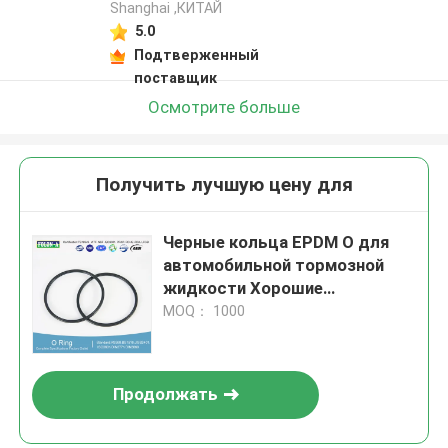
Shanghai ,КИТАЙ
5.0
Подтверженный
поставщик
Осмотрите больше
Получить лучшую цену для
Черные кольца EPDM O для
автомобильной тормозной
жидкости Хорошие
характеристики и отличная
MOQ： 1000
устойчивость к озону
Продолжать