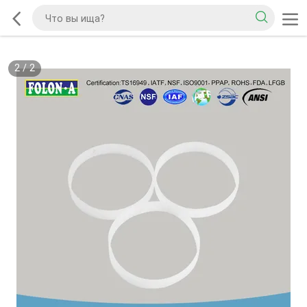
2
/
2