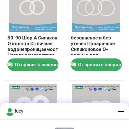
О Компании
Наша фабрика
50-90 Шор А Силикон
безопасное и без
О кольца Отличная
утечек Прозрачное
водонепроницаемость
Силиконовое О-
контроль качества
Низкая температура
кольцо для
уплотнения
Отправить запрос
Отправить запрос
контактные данные
Новости
Все случаи
lucy
резиновые колцеобразные уплотнения