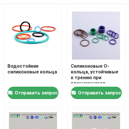
Водостойкие
Силиконовые O-
силиконовые кольца
кольца, устойчивые
к трению при
вращающихся
приложениях
Главная страница
Отправить запрос
Отправить запрос
Продукция
Ролики