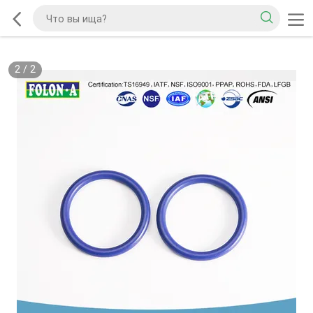
2
/
2