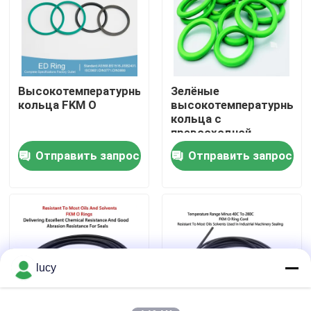
О Компании
Наша фабрика
Высокотемпературные
Зелёные
кольца FKM O
высокотемпературные
кольца с
контроль качества
превосходной
долговечностью,
Отправить запрос
Отправить запрос
подходящие для
контактные данные
нефтегазового и
энергетического
секторов,
Новости
требующих
теплостойких
компонентов
Все случаи
lucy
резиновые колцеобразные уплотнения