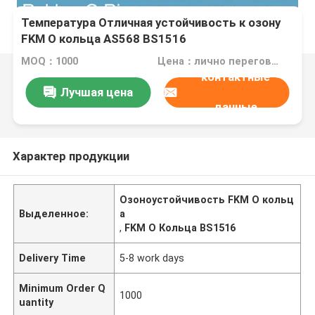
Температура Отличная устойчивость к озону
FKM O кольца AS568 BS1516
MOQ：1000
Цена：лично переговорить
контактные
Лучшая цена
данные
Характер продукции
Озоноустойчивость FKM O кольц
Выделенное:
а
,
FKM O Кольца BS1516
Delivery Time
5-8 work days
Minimum Order Q
1000
uantity