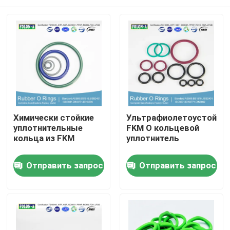
Химически стойкие
Ультрафиолетоустойчи
уплотнительные
FKM O кольцевой
кольца из FKM
уплотнитель
Главная страница
Отправить запрос
Отправить запрос
Продукция
Ролики