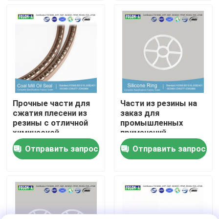
О Компании
Наша фабрика
контроль качества
Прочные части для
Части из резины на
сжатия плесени из
заказ для
контактные данные
резины с отличной
промышленных
химической
применений
устойчивостью
Отправить запрос
Отправить запрос
Новости
Все случаи
резиновые колцеобразные уплотнения