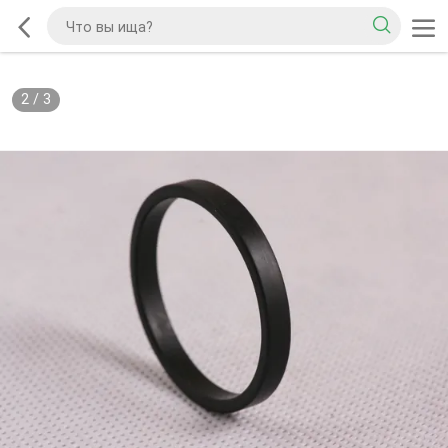
2
/
3