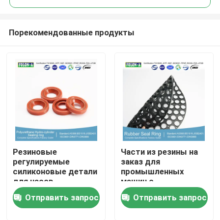
Порекомендованные продукты
Резиновые
Части из резины на
Главная страница
регулируемые
заказ для
силиконовые детали
промышленных
для часов
машин с
Продукция
сертификацией ROHS
Отправить запрос
Отправить запрос
REACH FDA LFGB
Ролики