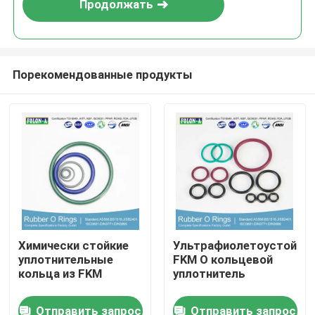
Продолжать
Порекомендованные продукты
Главная страница
Химически стойкие
Ультрафиолетоустойчи
уплотнительные
FKM O кольцевой
Продукция
кольца из FKM
уплотнитель
Отправить запрос
Отправить запрос
Ролики