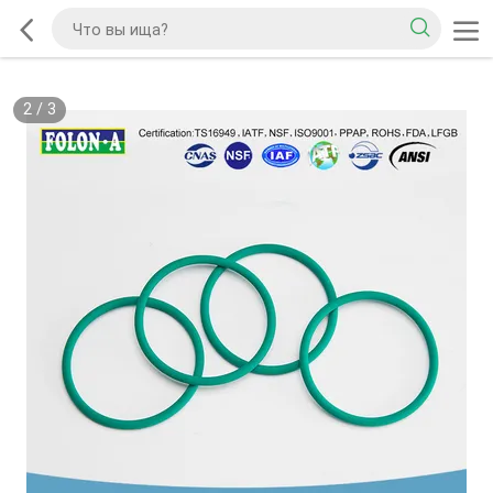
2
/
3