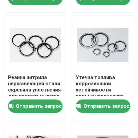
гидравлического
масла одобрило
О Компании
Наша фабрика
контроль качества
контактные данные
Резина нитрила
Утечка топлива
нержавеющей стали
коррозионной
скрепила уплотнения
устойчивости
Новости
для продетых нитку
кольца уплотнения
соединений трубы
гидравлического
Отправить запрос
Отправить запрос
масла скрепленная
анти-
Все случаи
резиновые колцеобразные уплотнения