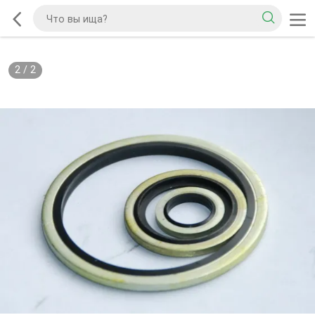
2
/
2