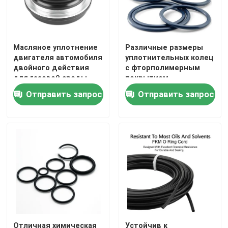
Масляное уплотнение
Различные размеры
двигателя автомобиля
уплотнительных колец
двойного действия
с фторполимерным
для газовой среды.
покрытием,
Предназначено для
сочетающие высокую
Отправить запрос
Отправить запрос
минимизации утечки
стойкость к
масла и максимальной
истиранию с
долговечности
превосходной
двигателя
устойчивостью к
химическим
веществам и износу
Отличная химическая
Устойчив к