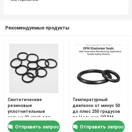
Рекомендуемые продукты
Синтетические
Температурный
резиновые
диапазон от минус 50
уплотнительные
до плюс 250 градусов
кольца (O-ring) для
по Цельсию ЭПДМ
температур от 50 до
эластомерные
Отправить запрос
Отправить запрос
250 градусов Цельсия,
уплотнители