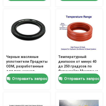
с остаточной
Идеальное
деформацией при
применение в
сжатии 35 процентов,
автомобильной
разработанные для
промышленности
долговечного
уплотнения.
Черные масляные
Температурный
уплотнители Продукты
диапазон от минус 40
ODM, разработанные
до 250 градусов по
для повышения
Фаренгейту Масляные
долговечности и
уплотнители высокого
Отправить запрос
Отправить запрос
устойчивости в
давления,
суровых условиях
предназначенные для
гидравлических масел
Системы на основе
минеральных масел